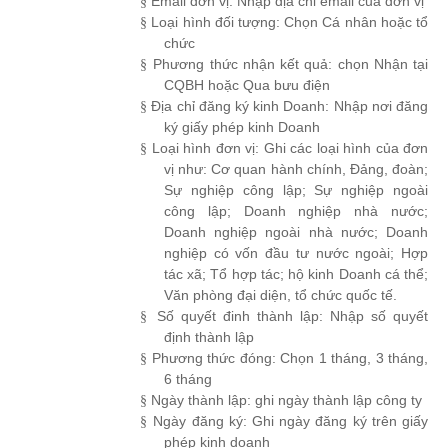
Email đơn vị: Nhập địa chỉ email của đơn vị
§
Loại hình đối tượng: Chọn Cá nhân hoặc tổ
§
chức
Phương thức nhận kết quả: chọn Nhận tại
§
CQBH hoặc Qua bưu điện
Địa chỉ đăng ký kinh Doanh: Nhập nơi đăng
§
ký giấy phép kinh Doanh
Loại hình đơn vị: Ghi các loại hình của đơn
§
vị như: Cơ quan hành chính, Đảng, đoàn;
Sự nghiệp công lập; Sự nghiệp ngoài
công lập; Doanh nghiệp nhà nước;
Doanh nghiệp ngoài nhà nước; Doanh
nghiệp có vốn đầu tư nước ngoài; Hợp
tác xã; Tổ hợp tác; hộ kinh Doanh cá thể;
Văn phòng đại diện, tổ chức quốc tế.
Số quyết đinh thành lập: Nhập số quyết
§
định thành lập
Phương thức đóng: Chọn 1 tháng, 3 tháng,
§
6 tháng
Ngày thành lập: ghi ngày thành lập công ty
§
Ngày đăng ký: Ghi ngày đăng ký trên giấy
§
phép kinh doanh