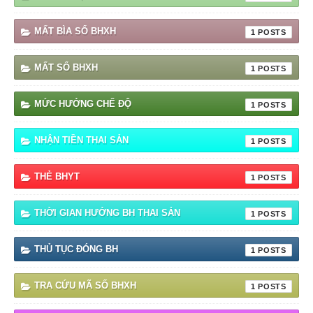
MẤT BÌA SỔ BHXH
1
MẤT SỔ BHXH
1
MỨC HƯỞNG CHẾ ĐỘ
1
NHẬN TIỀN THAI SẢN
1
THẺ BHYT
1
THỜI GIAN HƯỞNG BH THAI SẢN
1
THỦ TỤC ĐÓNG BH
1
TRA CỨU MÃ SỐ BHXH
1