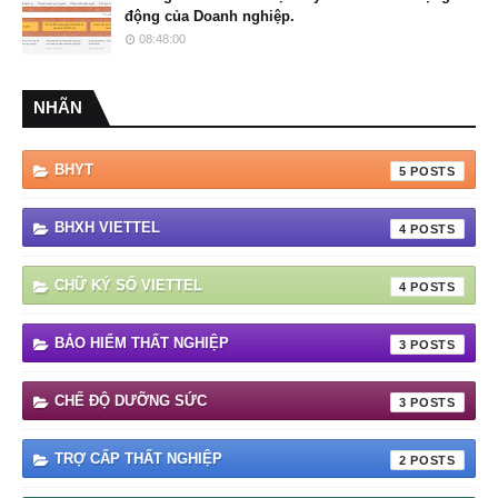
động của Doanh nghiệp.
08:48:00
NHÃN
BHYT
5
BHXH VIETTEL
4
CHỮ KÝ SỐ VIETTEL
4
BẢO HIỂM THẤT NGHIỆP
3
CHẾ ĐỘ DƯỠNG SỨC
3
TRỢ CẤP THẤT NGHIỆP
2