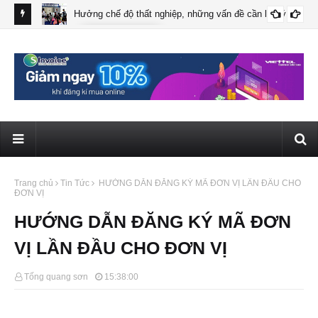
Hưởng chế độ thất nghiệp, những vấn đề cần lưu ý
28/2015/NĐ-CP
i nạn lao
Đẩy
thấ
Trang chủ
Tin Tức
HƯỚNG DẪN ĐĂNG KÝ MÃ ĐƠN VỊ LẦN ĐẦU CHO
ĐƠN VỊ
HƯỚNG DẪN ĐĂNG KÝ MÃ ĐƠN
VỊ LẦN ĐẦU CHO ĐƠN VỊ
Tống quang sơn
15:38:00