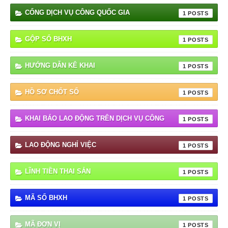
CỔNG DỊCH VỤ CÔNG QUỐC GIA
1
GỘP SỔ BHXH
1
HƯỚNG DẪN KÊ KHAI
1
HỒ SƠ CHỐT SỔ
1
KHAI BÁO LAO ĐỘNG TRÊN DỊCH VỤ CÔNG
1
LAO ĐỘNG NGHỈ VIỆC
1
LĨNH TIỀN THAI SẢN
1
MÃ SỐ BHXH
1
MÃ ĐƠN VỊ
1