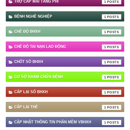
TRỢ CẤP MAI TÁNG PHÍ
1
BỆNH NGHỀ NGHIỆP
1
CHẾ ĐỘ BHXH
1
CHẾ ĐỘ TAI NẠN LAO ĐỘNG
1
CHỐT SỔ BHXH
1
CƠ SỞ KHÁM CHỮA BỆNH
1
CẤP LẠI SỔ BHXH
1
CẤP LẠI THẺ
1
CẬP NHẬT THÔNG TIN PHẦN MỀM VBHXH
1