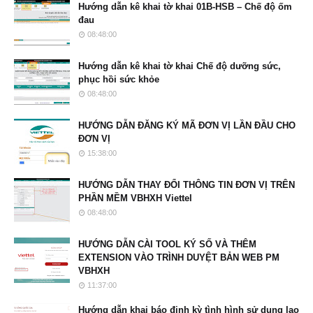
Hướng dẫn kê khai tờ khai 01B-HSB – Chế độ ốm
đau
08:48:00
Hướng dẫn kê khai tờ khai Chế độ dưỡng sức,
phục hồi sức khỏe
08:48:00
HƯỚNG DẪN ĐĂNG KÝ MÃ ĐƠN VỊ LẦN ĐẦU CHO
ĐƠN VỊ
15:38:00
HƯỚNG DẪN THAY ĐỔI THÔNG TIN ĐƠN VỊ TRÊN
PHẦN MỀM VBHXH Viettel
08:48:00
HƯỚNG DẪN CÀI TOOL KÝ SỐ VÀ THÊM
EXTENSION VÀO TRÌNH DUYỆT BẢN WEB PM
VBHXH
11:37:00
Hướng dẫn khai báo định kỳ tình hình sử dụng lao