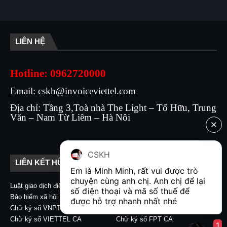
LIÊN HỆ
Hotline: 0962720000
Email: cskh@invoiceviettel.com
Địa chỉ: Tầng 3,Toà nhà The Light – Tố Hữu, Trung
Văn – Nam Từ Liêm – Hà Nôi
CSKH
LIÊN KẾT HỮU ÍCH
Em là Minh Minh, rất vui được trò 
chuyện cùng anh chị. Anh chị để lại 
Luật giao dịch điện tử
Nghị định 130/2018/NĐ-CP
số điện thoại và mã số thuế để 
Bảo hiểm xã hội EFY-eBHXH
Chữ ký số CA2 - Nacencomm
được hỗ trợ nhanh nhất nhé  
Chữ ký số VNPT CA
Chữ ký số BKAV CA
Chữ ký số VIETTEL CA
Chữ ký số FPT CA
1