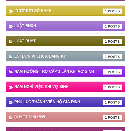
IN TỜ RỜI SỔ BHXH
1
LUẬT BHXH
1
LUẬT BHYT
1
LỖI ĐƠN VỊ CHƯA ĐĂNG KÝ
1
NAM HƯỞNG TRỢ CẤP 1 LẦN KHI VỢ SINH
1
NAM NGHỈ VIỆC KHI VỢ SINH
1
PHỤ LỤC THÀNH VIÊN HỘ GIA ĐÌNH
1
QUYẾT ĐỊNH 595
1