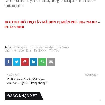
Nhấn “Tra cứu chuyên sâu” để lấy thông tin kết quả tra cứu của các
bước tiếp theo
HOTLINE HỖ TRỢ LẤY MÃ ĐƠN VỊ MIỄN PHÍ: 0962.268.862 –
09. 6272.0000
Tags:
Chữ ký số
hướng dẫn kê khai
mã đơn vị
phần mềm bảo hiểm
Tin BHXH
Tin Tức
CŨ HƠN
MỚI HƠN
Xuất khẩu khởi sắc, Việt Nam
xuất siêu 1 tỷ USD trong tháng 5
ĐĂNG NHẬN XÉT