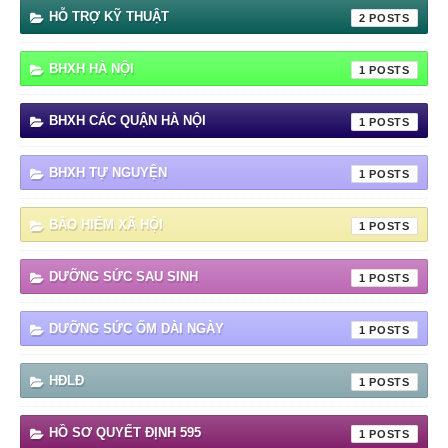
HỖ TRỢ KỸ THUẬT
2
BHXH HÀ NỘI
1
BHXH CÁC QUẬN HÀ NỘI
1
BHXH TỰ NGUYỆN
1
BẢO HIỂM XÃ HỘI
1
DƯỠNG SỨC SAU SINH
1
DƯỠNG SỨC ỐM DÀI NGÀY
1
HĐLĐ
1
HỒ SƠ QUYẾT ĐỊNH 595
1