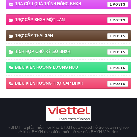
TRA CỨU QUÁ TRÌNH ĐÓNG BHXH
1
TRỢ CẤP BHXH MỘT LẦN
1
TRỢ CẤP THAI SẢN
1
TÍCH HỢP CHỮ KÝ SỐ BHXH
1
ĐIỀU KIỆN HƯỞNG LƯƠNG HƯU
1
ĐIỀU KIỆN HƯỞNG TRỢ CẤP BHXH
1
vBHXH là phần mềm kê khai BHXH của Viettel hỗ trợ doanh nghiệp
kê khai BHXH theo đúng mẫu hồ sơ của BHXH Việt Nam